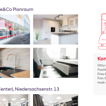
che&Co Planraum
Kon
Otto
Fachb
Frau 
Fon: 
mail:
nter), Niedersachsenstr. 13