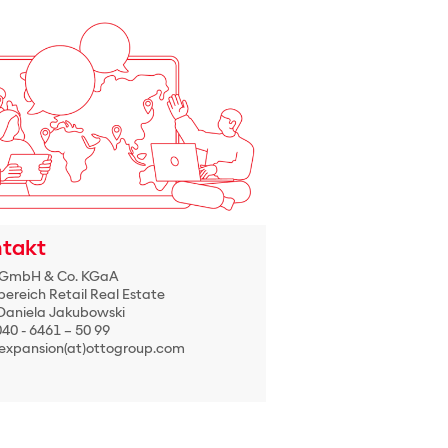
takt
 GmbH & Co. KGaA
ereich Retail Real Estate
Daniela Jakubowski
040 - 6461 – 50 99
 expansion(at)ottogroup.com