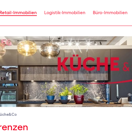
Retail-Immobilien
Logistik-Immobilien
Büro-Immobilien
üche&Co
renzen